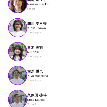
Nanako Kurotori
hanare
鵜川 友里香
Yurika Ukawa
アーキテクト
青木 美羽
Miu Aoki
アーキテクト
前芝 優也
Yuya Maeshiba
アーキテクト
久保田 啓斗
Keito Kubota
アーキテクト