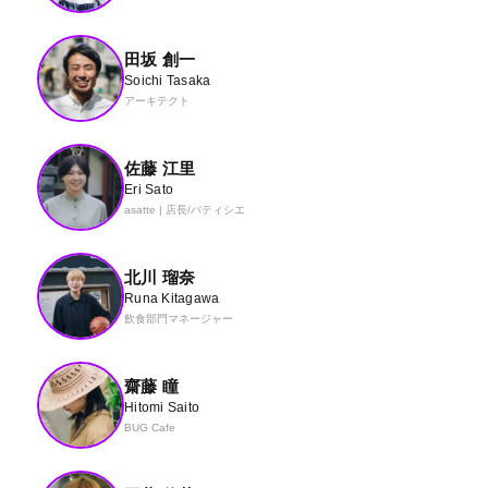
田坂 創一
Soichi Tasaka
アーキテクト
佐藤 江里
Eri Sato
asatte | 店長/パティシエ
北川 瑠奈
Runa Kitagawa
飲食部門マネージャー
齋藤 瞳
Hitomi Saito
BUG Cafe