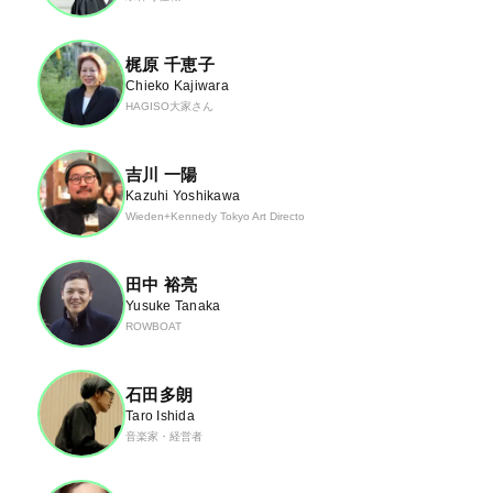
梶原 千恵子
Chieko Kajiwara
HAGISO大家さん
吉川 一陽
Kazuhi Yoshikawa
Wieden+Kennedy Tokyo Art Directo
田中 裕亮
Yusuke Tanaka
ROWBOAT
石田多朗
Taro Ishida
音楽家・経営者