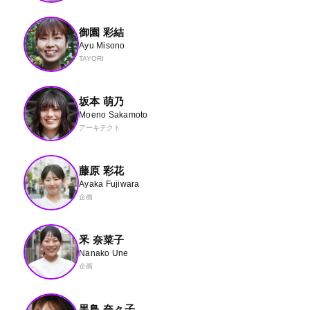
御園 彩結
Ayu Misono
TAYORI
坂本 萌乃
Moeno Sakamoto
アーキテクト
藤原 彩花
Ayaka Fujiwara
企画
釆 奈菜子
Nanako Une
企画
黒鳥 奈々子