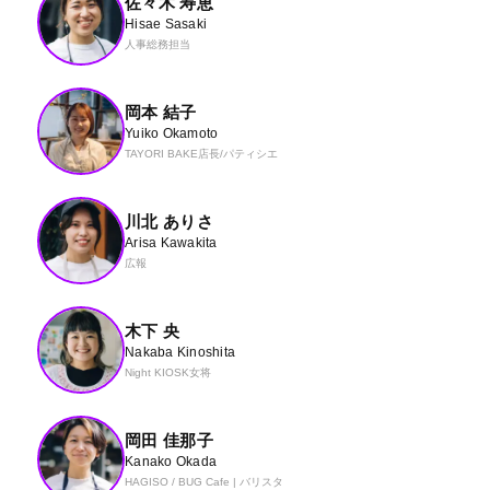
佐々木 寿恵
Hisae Sasaki
人事総務担当
岡本 結子
Yuiko Okamoto
TAYORI BAKE店長/パティシエ
川北 ありさ
Arisa Kawakita
広報
木下 央
Nakaba Kinoshita
Night KIOSK女将
岡田 佳那子
Kanako Okada
HAGISO / BUG Cafe | バリスタ