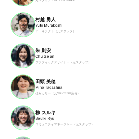
元スタッフ / TAYORI Market
村越 勇人
Yuto Murakoshi
アーキテクト（元スタッフ）
朱 則安
Chu tse an
グラフィックデザイナー（元スタッフ）
田頭 美穂
Miho Tagashira
ほみカリー（元SPICESH店長）
柳 スルキ
Seulki Ryu
コミュニティマネージャー（元スタッフ）