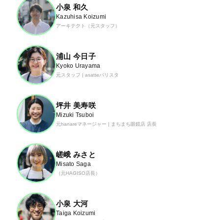
小泉 和久
Kazuhisa Koizumi
アーキテクト（元スタッフ）
浦山 今日子
Kyoko Urayama
元スタッフ | asatteバリスタ
坪井 美寿咲
Mizuki Tsuboi
元hanareマネージャー | まちまち眼鏡店 店長
嵯峨 みさと
Misato Saga
（元HAGISO店長）
小泉 大河
Taiga Koizumi