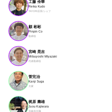
工藤 伶華
Reika Kudo
TAYORI店長/シェフ
顧 彬彬
Pinpin Co
取締役
宮崎 晃吉
Mitsuyoshi MIyazaki
代表取締役
菅完治
Kanji Suga
大家
梶原 壽雄
Juou Kajiwara
宗林寺住職