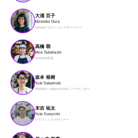
大浦 百子
Momoko Oura
hanare | セクションマネージャー
高橋 萌
Moe Takahashi
HAGISO店長
坂本 裕樹
Yuki Sakamoto
HAGISO / Night KIOSK | バーテンダー
末吉 祐太
Yuta Sueyoshi
グラフィックデザイナー