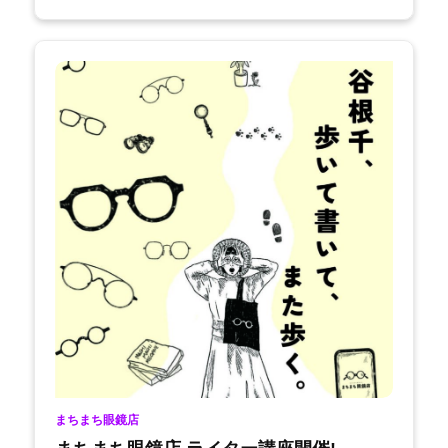
まちまち眼鏡店