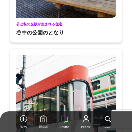
公と私の交歓が生まれる住宅
谷中の公園のとなり
News
Shops
People
Shuffle
Search