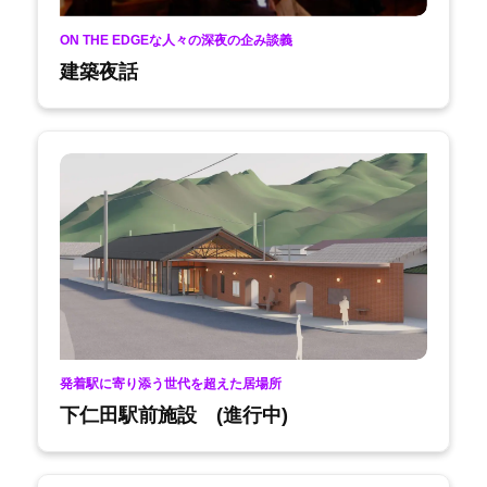
ON THE EDGEな人々の深夜の企み談義
建築夜話
発着駅に寄り添う世代を超えた居場所
下仁田駅前施設 (進行中)