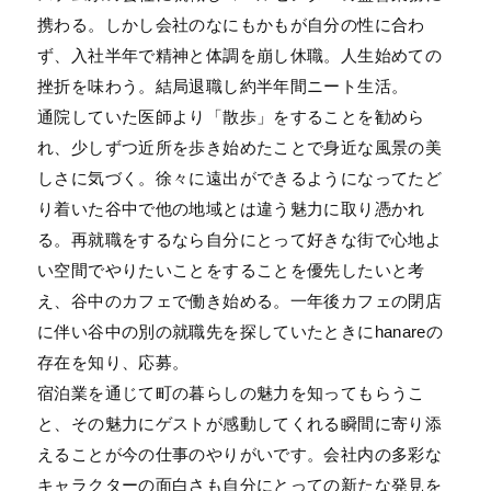
携わる。しかし会社のなにもかもが自分の性に合わ
ず、入社半年で精神と体調を崩し休職。人生始めての
挫折を味わう。結局退職し約半年間ニート生活。
通院していた医師より「散歩」をすることを勧めら
れ、少しずつ近所を歩き始めたことで身近な風景の美
しさに気づく。徐々に遠出ができるようになってたど
り着いた谷中で他の地域とは違う魅力に取り憑かれ
る。再就職をするなら自分にとって好きな街で心地よ
い空間でやりたいことをすることを優先したいと考
え、谷中のカフェで働き始める。一年後カフェの閉店
に伴い谷中の別の就職先を探していたときにhanareの
存在を知り、応募。
宿泊業を通じて町の暮らしの魅力を知ってもらうこ
と、その魅力にゲストが感動してくれる瞬間に寄り添
えることが今の仕事のやりがいです。会社内の多彩な
キャラクターの面白さも自分にとっての新たな発見を