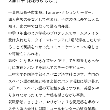
大浦 百子（おおうら ももこ）
千葉県我孫子市出身。hanareセクションリーダー。
四人家族の長女として生まれ、子供の頃は外では人見
知り、家の中では歌って踊る内弁慶。
中学３年生のとき学校のプログラムでホームステイを
受け入れたり、タイ・マレーシアに1週間滞在したりす
ることで英語をつかったコミュニケーションの楽しさ
や可能性にふれる。
高校生になると好きな英語と並行して学園祭をきっか
けに友達とバンドを組んでステージデビュー。
上智大学外国語学部イスパニア語学科に進学。専門の
スペイン語の勉強と軽音楽部のバンド活動に明け暮れ
る日々。スペイン語の可能性を感じつつも、英語をや
りきれなかったモヤモヤ感も感じながら卒業。
就職活動にさまよい、やりがいよりも安定感を求めシ
ステム系の会社に就職しコールセンターの監督業務に