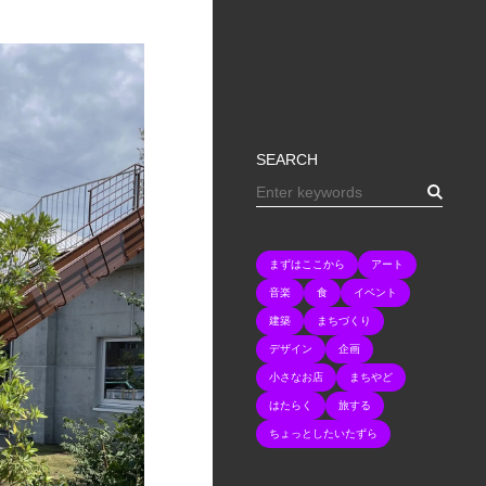
SEARCH
まずはここから
アート
音楽
食
イベント
建築
まちづくり
デザイン
企画
小さなお店
まちやど
はたらく
旅する
ちょっとしたいたずら