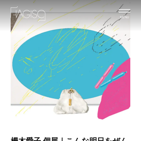
MENU
柵木愛子 個展｜こんな明日をぜん