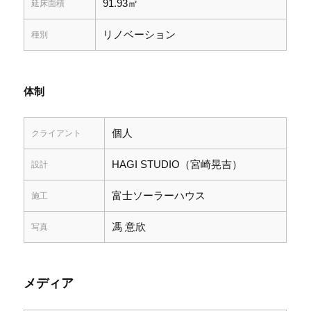
91.93㎡
延床面積
リノベーション
種別
体制
個人
クライアント
HAGI STUDIO（宮崎晃吉）
設計
富士ソーラーハウス
施工
馮 意欣
写真
メディア