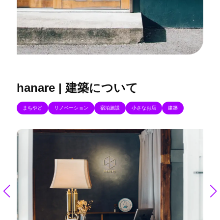
hanare | 建築について
まちやど
リノベーション
宿泊施設
小さなお店
建築