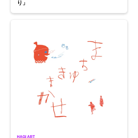
り」
HAGI ART