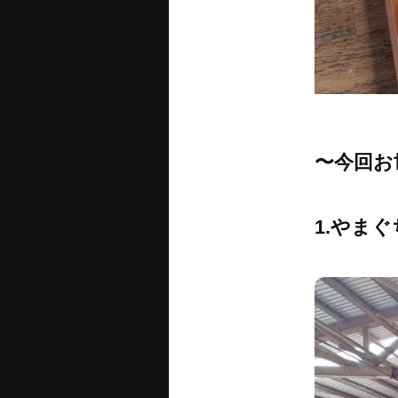
〜今回お
1.やま