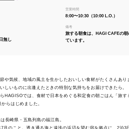
営業時間
8:00〜10:30（10:00 L.O.）
備考
旅する朝食は、HAGI CAFEの
日無し
ています。
節や気候、地域の風土を生かしたおいしい食材がたくさんあり
いしいものに出逢えたときの特別な気持ちをお届けできたら。
らHAGISOでは、食材で日本をめぐる和定食の朝ごはん「旅す
1月からはじめました。
旅は長崎県・五島列島の福江島。
5年7月のこと。透き通る海と遠浅の浜辺を望む宿を拠点に、2泊3