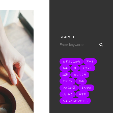
SEARCH
まずはここから
アート
音楽
食
イベント
建築
まちづくり
デザイン
企画
小さなお店
まちやど
はたらく
旅する
ちょっとしたいたずら