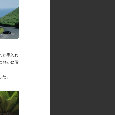
れど手入れ
つ静かに置
した。