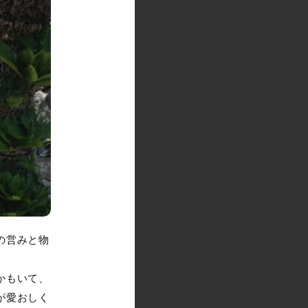
の営みと物
かもいて、
が愛おしく